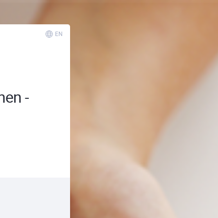
EN
nen -