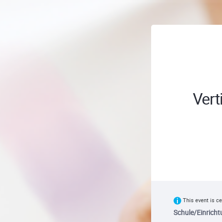
Vert
This event is ce
Schule/Einricht