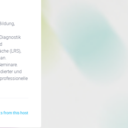
Bildung,
 Diagnostik
nd
che (LRS),
 an.
Seminare.
dierter und
rofessionelle
s from this host