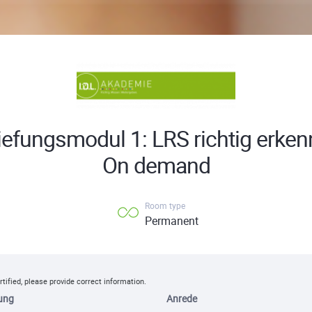
iefungsmodul 1: LRS richtig erken
On demand
Room type
Permanent
rtified, please provide correct information.
ung
Anrede